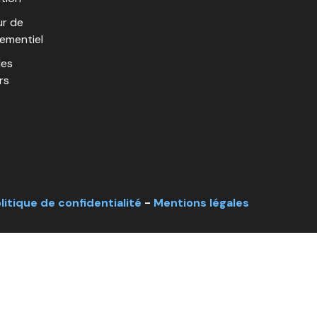
r de
nementiel
les
rs
litique de confidentialité
-
Mentions légales