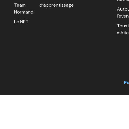
Team
d’apprentissage
Autou
Normand
l’évé
Le NET
Tous 
métie
Po