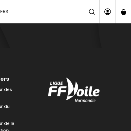
IERS
iers
r des
r du
r de la
tion