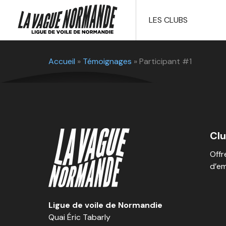
LES CLUBS
Accueil
»
Témoignages
»
Participant #1
Cl
Offr
d’em
Ligue de voile de Normandie
Quai Éric Tabarly