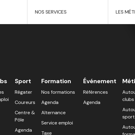
NOS SERVICES
LES MÉT
ubs
Sport
Formation
Événement
Mét
es
Régater
Nos formations
Références
Autou
ploi
clubs
Coureurs
Agenda
Agenda
Autou
Centre &
Alternance
sport
Pôle
Service emploi
Autou
Agenda
Taxe
forma