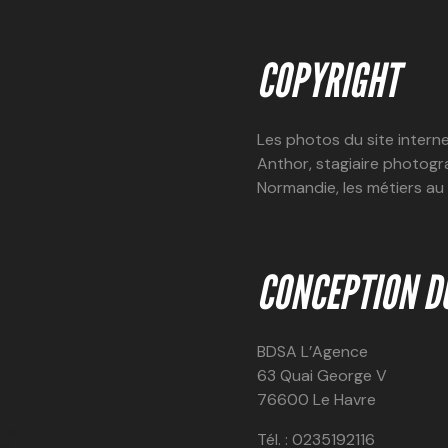
COPYRIGHT
Les photos du site inter
Anthor, stagiaire photogr
Normandie, les métiers au
CONCEPTION DU
BDSA L’Agence
63 Quai George V
76600 Le Havre
Tél. : 0235192116