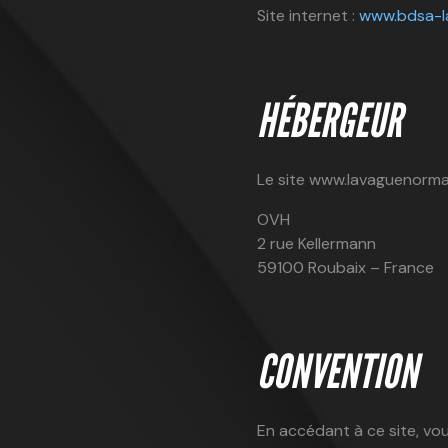
Site internet :
www.bdsa-l
HÉBERGEUR
Le site www.lavaguenorman
OVH
2 rue Kellermann
59100 Roubaix – France
CONVENTION
En accédant à ce site, vou