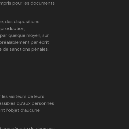
compris pour les documents
e, des dispositions
eproduction,
 par quelque moyen, sur
préalablement par écrit
e de sanctions pénales.
les visiteurs de leurs
essibles qu’aux personnes
t l’objet d’aucune
t une période de deux ans