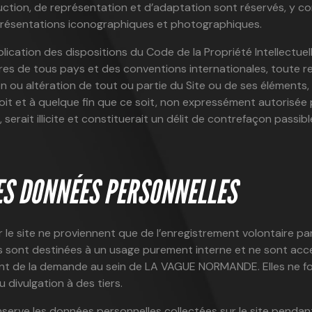
uction, de représentation et d’adaptation sont réservés, y 
eprésentations iconographiques et photographiques.
cation des dispositions du Code de la Propriété Intellectuell
ires de tous pays et des conventions internationales, toute r
n ou altération de tout ou partie du Site ou de ses éléments,
it et à quelque fin que ce soit, non expressément autorisée 
ait illicite et constituerait un délit de contrefaçon passibl
ES DONNÉES PERSONNELLES
r le site ne proviennent que de l’enregistrement volontaire par 
s sont destinées à un usage purement interne et ne sont acc
nt de la demande au sein de LA VAGUE NORMANDE. Elles ne fon
divulgation à des tiers.
ve les données personnelles collectées sur le site pendan