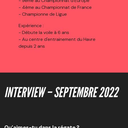
- 9ème au Championnat d'Europe
- 4ème au Championnat de France
- Championne de Ligue
Expérience :
- Débute la voile à 6 ans
- Au centre d'entrainement du Havre
depuis 2 ans
INTERVIEW – SEPTEMBRE 2022
Qu’aimes-tu dans la régate ?