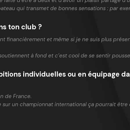
le faite d’être à deux et d’avoir un plaisir partagé 
bateau qui transmet de bonnes sensations : par exem
s ton club ?
t financièrement et même si je ne suis plus présent
e soutiennent à fond et c’est cool de se sentir pou
bitions individuelles ou en équipage d
on de France.
 sur un championnat international ça pourrait être 