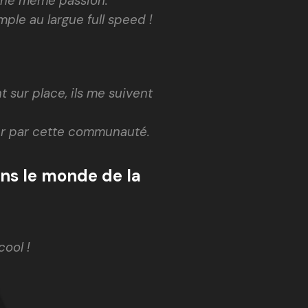
d’une même passion.
ple au largue full speed !
 sur place, ils me suivent
sser par cette communauté.
ans le monde de la
cool !