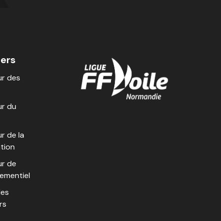
iers
r des
r du
r de la
tion
r de
nementiel
les
rs