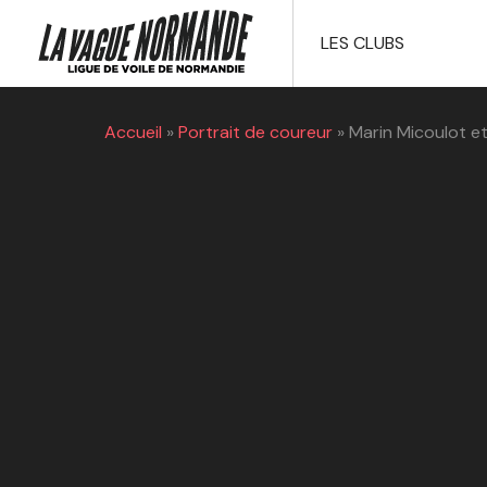
LES CLUBS
Accueil
»
Portrait de coureur
»
Marin Micoulot e