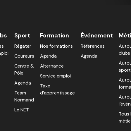
ubs
Sport
Formation
Événement
Mét
es
Régater
Nos formations
Références
Autou
ploi
clubs
Coureurs
Agenda
Agenda
Autou
Centre &
Alternance
sport
Pôle
Service emploi
Autou
Agenda
Taxe
forma
Team
d’apprentissage
Autou
Normand
l’évé
Le NET
Tous 
métie