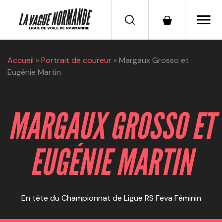
menu
Accueil
»
Portrait de coureur
»
Margaux Grosso et
Eugénie Martin
MARGAUX GROSSO ET
EUGÉNIE MARTIN
En tête du Championnat de Ligue RS Feva Féminin