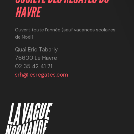
HAVRE
Ouvert toute l’année (sauf vacances scolaires
de Noël)
Quai Eric Tabarly
76600 Le Havre
02 35 42 41 21
srh@lesregates.com