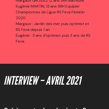
Margaux GROSSO, 12 ans SRH Barreuse
Eugénie MARTIN, 13 ans SRH Equipier
Championnes de Ligue RS Feva Féminin
2020
Margaux : Jardin des mer puis optimist et
RS Feva depuis 1 an
Eugénie : 3 ans d’optimist puis 3 ans de RS
Feva.
INTERVIEW – AVRIL 2021