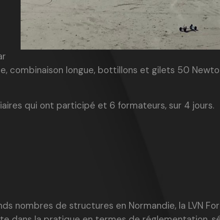
ar
, combinaison longue, bottillons et gilets 50 Newton 
iaires qui ont participé et 6 formateurs, sur 4 jours.
nds nombres de structures en Normandie, la LVN For
te dans la pratique en termes de réglementation, sé