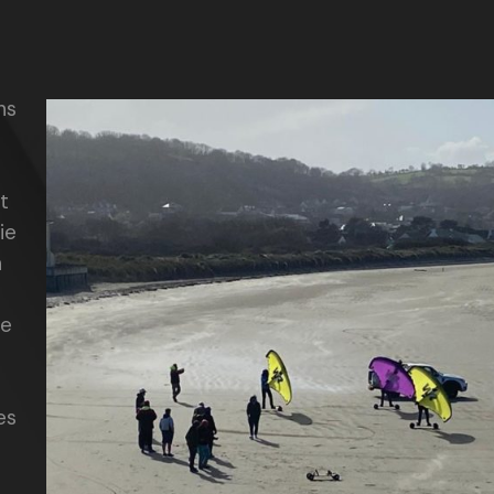
ns
t
ie
n
de
es