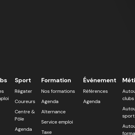
ubs
Sport
Formation
Événement
Mét
es
Régater
Nos formations
Références
Autou
ploi
clubs
Coureurs
Agenda
Agenda
Autou
Centre &
Alternance
sport
Pôle
Service emploi
Autou
Agenda
Taxe
forma