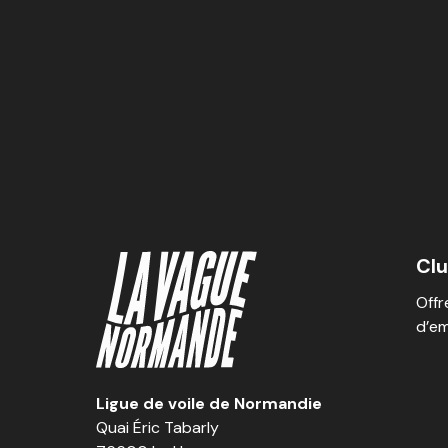
Cl
Offr
d’em
Ligue de voile de Normandie
Quai Éric Tabarly