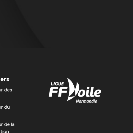
iers
r des
r du
r de la
tion