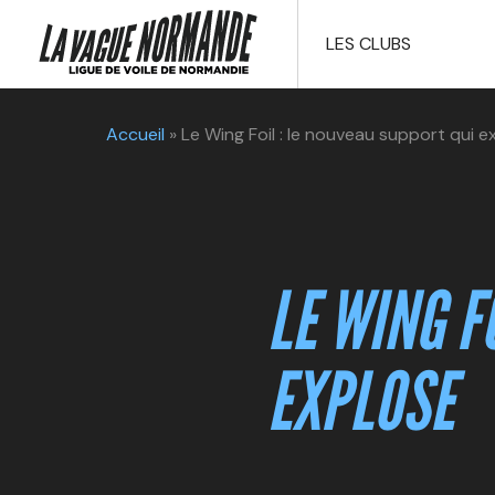
LES CLUBS
Accueil
»
Le Wing Foil : le nouveau support qui e
LE WING F
EXPLOSE