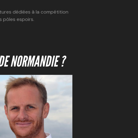
ctures dédiées à la compétition
s pôles espoirs.
 DE NORMANDIE ?