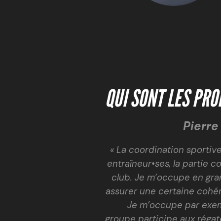
QUI SONT LES PR
Pierr
«
La coordination sportiv
entraîneur•ses, la partie 
club. Je m’occupe en gra
assurer une certaine cohér
Je m’occupe par exem
groupe participe aux régate