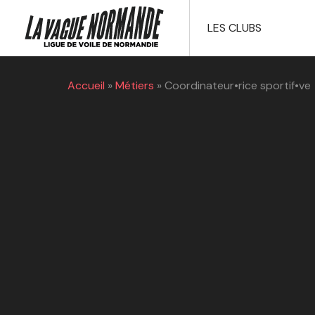
LES CLUBS
Accueil
»
Métiers
»
Coordinateur•rice sportif•ve