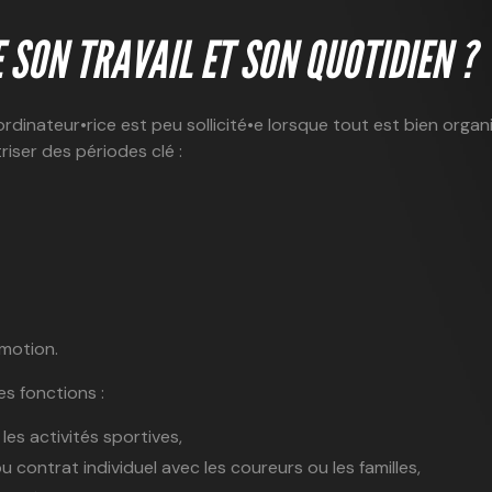
 SON TRAVAIL ET SON QUOTIDIEN ?
ordinateur•rice est peu sollicité•e lorsque tout est bien organi
riser des périodes clé :
motion.
es fonctions :
es activités sportives,
u contrat individuel avec les coureurs ou les familles,