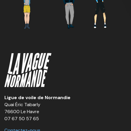
Ligue de voile de Normandie
Quai Éric Tabarly
76600 Le Havre
07 67 50 57 65
Contactez-nous