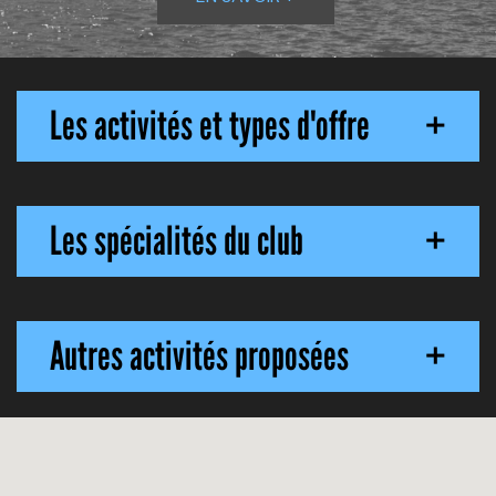
Les activités et types d'offre
+
Les spécialités du club
+
Autres activités proposées
+