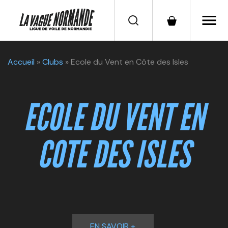
menu
Accueil
»
Clubs
»
Ecole du Vent en Côte des Isles
ECOLE DU VENT EN
COTE DES ISLES
EN SAVOIR +