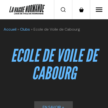
menu
Accueil
»
Clubs
»
Ecole de Voile de Cabourg
ECOLE DE VOILE DE
CABOURG
EN SAVOIR +